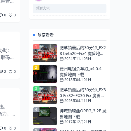
完整合成
..
感谢大佬
0
0
随便看看
1
肥羊镇最后的30分钟_EX2
 协助：
8 beta20~Fix4 魔兽地图
A提取码：
2024年11月05日
更新情报
2
德州电锯杀羊狼_x4.0.4
2
0
魔兽地图下载
2018年04月01日
3
肥羊镇最后的30分钟_EX3
0 Fix32~EX30 Fix 魔兽地
2026年04月11日
图更新情报（截至2026/
钱。
4/10）
4
神域镇魂曲ORPG_3.2E 魔
能力，
兽地图下载
装备裸
2017年12月21日
0
0
5