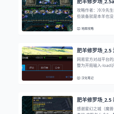
肥羊修罗场_2.
攻略作者：冷冷先生
些装备就是本羊也没
球元素球+元素球=能
击元素球合成带LV等
地图攻略
肥羊修罗场_2.5
网易官方对战平台的肥
整为开局输入-lo
2没有输入-load时漆
ndglobals...
汉化笔记
肥羊修罗场_2.
感谢星幻之城（魔兽争