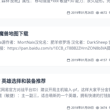
 森林·皮靴】属性： 移动速度+ххх 敏捷+30 能力：永久隐形。
林海·皮靴林海·皮靴 + 海叉 = 隐形·皮靴隐形·皮靴 + 元素·球 = 森林.
2019年01月26日
4672
5 魔兽地图下载
ena源作者：MortNaix汉化名：肥羊修罗场 汉化者：DarkSheep
ps://pan.baidu.com/s/1ECB_cT8BB2ZHrnZON8bIV
默认为生存模式！选择一个英雄，买好生命药剂...
2019年01月26日
4157
17 英雄选择和装备推荐
lo（网易官方对战平台ID）建议开局主机输入-pf，这样大家平分金
贼（敏捷）：主一副三，适合萌新的一个英雄，拥有快速的打钱
出来几件满级装备。2、妖医（智力）：主学一技能副三技能，
锤可以自己出一个圣锤，给...
2018年01月09日
3474