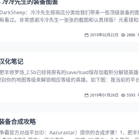
5a 冷冷先生的装备图鉴
DarkSheep：冷冷先生按商店分类给我们带来一些顶级装备的
有看过。非常感谢冷冷先生一张张的截图和认真排版！元素球和
源之球##自动合成隐藏神兵神剑+圣剑2级+元素球=诸神之兵LV1
级的用能源球升级...
2019年02月22日
2886
 汉化笔记
羊修罗场_2.5b已经将原有的save/load保存加载积分解锁英
ad识别你的地图等级来解锁相应等级的英雄。如下图：我当前的平
黑之弓是锁定状态（不可选）输入-load后就可以选择了 一、准备工作e
2019年01月26日
5593
5 装备合成攻略
霸官方对战平台ID：Aazurastar）提供的合成步骤！1、肥