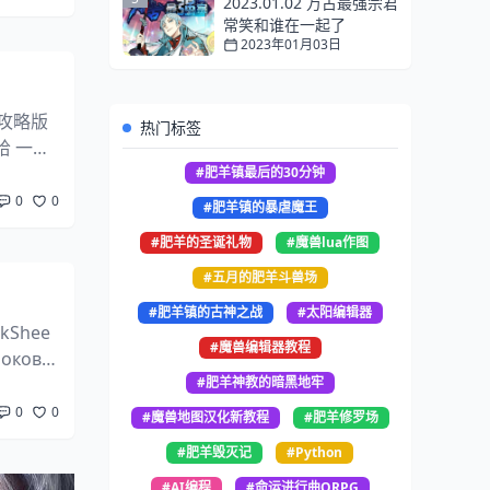
2023.01.02 万古最强宗君
常笑和谁在一起了
2023年01月03日
p攻略版
热门标签
哈 一句
C...
#肥羊镇最后的30分钟
0
0
#肥羊镇的暴虐魔王
#肥羊的圣诞礼物
#魔兽lua作图
#五月的肥羊斗兽场
#肥羊镇的古神之战
#太阳编辑器
kShee
#魔兽编辑器教程
оков:
#肥羊神教的暗黑地牢
0
0
#魔兽地图汉化新教程
#肥羊修罗场
#肥羊毁灭记
#Python
#AI编程
#命运进行曲ORPG