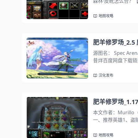
森林·皮靴怎么合？【
步骤：皮靴 + 海叉 = 
地图攻略
肥羊修罗场_2.
源图名： Spec Ar
昔烊百度网盘下载链接：htt
jx6l一、地图玩法
汉化发布
肥羊修罗场_1.
本文作者：Muril
一、推荐英雄1、盗
前中期可以比别人早
天神心，场上无人出圣
地图攻略