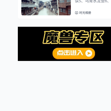
读5、乌青水龙会6
床馆10、民俗馆
时光相册