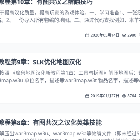
教程第10章：有图共汉之精翻技巧
于提高汉化质量，提高玩家的游戏体验。一、学习准备1、一张
l表格。2、一份导入所有物编的地图。二、通过代码查找例如，本
时，中文被翻译为“战斗机玛格”，明显怪怪的。 // 单位: nnmg (Мар
2020年05月14日
2980
教程第9章：SLK优化地图汉化
按照 《魔兽地图汉化新教程第1章：工具与拆图》解压地图后：
map.w3u 单位名字，描述等war3map.w3t 物品名字，描述等w
字，描述等war3map.w3q 升级名字，描述等war3map.w3b 
2019年01月27日
8764
教程第8章：有图共汉之汉化英雄技能
出war3map.w3u、war3map.w3a等物编文件（即未经过S