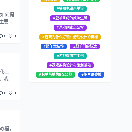
#德州电锯杀羊狼
了如何提
#肥羊世纪的咸鱼生活
主要以
#游戏剧本怎么写
字符串
0
0
#游戏为什么好玩：游戏设计的奥秘
#肥羊竞技场
#肥羊们的征途
#游戏数值百宝书
#游戏架构设计与策划基础
汉化工
#肥羊营地的BOSS战
#肥羊遗迹城
，我们
是我们
0
0
化教程，