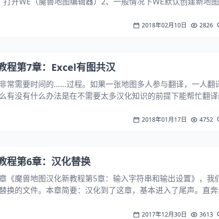
、打开WE（魔兽地图编辑器）2、一般情况下WE默认创建新地
略3、打开物体编辑器4、激活物体编辑器的“技能”选项卡5、在
入技能...
2018年02月10日
2826
程第7章：Excel有图共汉
非常需要时间的……过程。如果一张地图多人参与翻译，一人翻
么有没有什么办法是在不需要太多汉化知识的前提下能帮忙翻译
试，我发现用提取魔兽地图字符串到Excel中翻译是可以解决这
兽地图字符串到Excel？略。本...
2018年01月17日
4752
教程第6章：汉化替换
章《魔兽地图汉化新教程第5章：输入字符串和输出设置》，我
替换的文件。本章简要：汉化到了这章，基本进入了尾声。直奔
用到第一章的演示地图。删了的话重新下载（百度网盘）：https:
Di...
2017年12月30日
3613