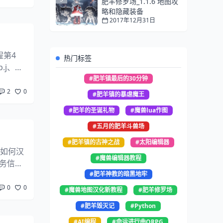
肥羊修罗场_1.1.6 地图攻
略和隐藏装备
2017年12月31日
程第4
热门标签
j、wa
文本导回
#肥羊镇最后的30分钟
2
0
#肥羊镇的暴虐魔王
#肥羊的圣诞礼物
#魔兽lua作图
#五月的肥羊斗兽场
#肥羊镇的古神之战
#太阳编辑器
了如何汉
#魔兽编辑器教程
任务信
9_30
#肥羊神教的暗黑地牢
0
0
#魔兽地图汉化新教程
#肥羊修罗场
#肥羊毁灭记
#Python
#AI编程
#命运进行曲ORPG