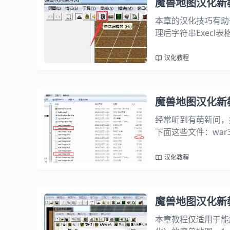
魔兽地图汉化新
本章的汉化技巧有助
理后字符串Exec
歌机翻“Маргол-боец”
го...
汉化教程
魔兽地图汉化新
经常听到有萌新问，
下面这些文件：war3
ap.w3h 魔法特效名
的...
汉化教程
魔兽地图汉化新
本章教程仅适用于能解压