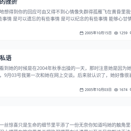
爱你的挫折
地想得到你的回应可由又得不到心情像失群得孤雁飞在黄昏里我
些事情 是可以遗忘的有些事情 是可以纪念的有些事情 能够心甘
我爱你 这是我的劫难就让我一次爱个够今天的你 注视着我空洞的
心 我害怕 也许 那...
2005年10月15日
1259
秋日私语
她的时候是在2004年秋季出操的一天，那时注意她是因为
9月03号我第一次和她在网上交谈。后来就认识了，她好像很
我问她：“你在网吧上网，家里人不会说啊？”她很幽默的说：“
那么大的胆。 ” 后来...
2005年10月03日
1674
一丝惊喜只是生命的细节里平添了一份无奈你知道吗她的触角里