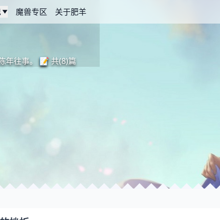
记
魔兽专区
关于肥羊
年往事。 📝 共(8)篇