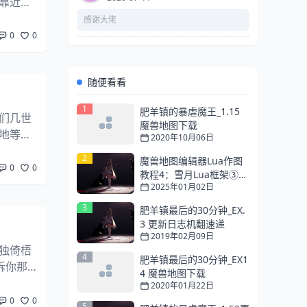
靠近她
的心里
感谢大佬
0
0
随便看看
1
肥羊镇的暴虐魔王_1.15
们几世
魔兽地图下载
地等待
2020年10月06日
令我遗
2
魔兽地图编辑器Lua作图
0
0
教程4：雪月Lua框架③单
2025年01月02日
位（Unit）模块
3
肥羊镇最后的30分钟_EX.
3 更新日志机翻速递
2019年02月09日
独倚梧
4
肥羊镇最后的30分钟_EX1
诉你那
4 魔兽地图下载
2020年01月22日
0
0
5