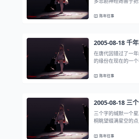
多悲剧神经她善于把
的心而现在呢我却不
陈年往事
2005-08-18 
在唐代因错过了一年
的缘份在现在的一个
你的回应却可望而不
憾整整一
陈年往事
2005-08-18 三
三个字的缄默一个星
桐眺望缀满星空的点
三个字
陈年往事