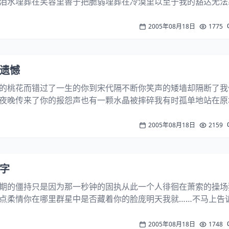
泪水埋葬在笑容里善于把脆弱埋葬在冷漠里以至于我的豁达无法
知道她会流浪到何方也不知道她将会在哪里徘徊只知道在我贫瘠
再也无法滋生爱的秧苗 这篇应该是原创的。具体创作时间...
2005年08月18日
1775
千年遗憾
的桃花而错过了一生的你到宋代隔不断你笑声的矮墙却隔断了我
夜晚传来了你的报怨声也有一颗水晶被摔碎我有时孤单地站在原
可及我时常想象你远去的背影你又是否知道仅仅几次擦肩而过已
千年 这篇文字半抄半写的。学习戴望舒的《雨巷...
2005年08月18日
2159
个字
期的僵持只是因为那一秒钟的固执从此一个人徘徊在萧索的操场
点柔情你在哪里群星中是否藏着你的脸庞明天我就……不马上告
2005年08月18日
1748