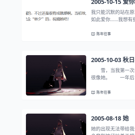
2005-10-15 
我只能沉默的站在原
如此爱你……我想有
事情 一直无能为力
寞的手势 一脸落寞我担
陈年往事
2005-10-03 
雪，当我第一次看到
很像她。 一年后，
网，有时甚至通宵。
一个人，要不然我哪有
陈年往事
2005-08-18 她
她的出现无法带给我