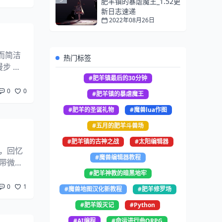
肥羊镇的暴虐魔王_1.52更
新日志速递
2022年08月26日
而简洁
热门标签
步 雨
乐趣
#肥羊镇最后的30分钟
0
0
#肥羊镇的暴虐魔王
#肥羊的圣诞礼物
#魔兽lua作图
#五月的肥羊斗兽场
#肥羊镇的古神之战
#太阳编辑器
，回忆
#魔兽编辑器教程
带微
是阴
#肥羊神教的暗黑地牢
0
1
#魔兽地图汉化新教程
#肥羊修罗场
#肥羊毁灭记
#Python
#AI编程
#命运进行曲ORPG