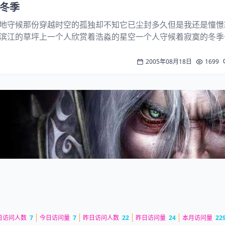
守候冬季
地守候那份穿越时空的孤独却不知它已尘封多久但是我还是憧憬
滨江的草坪上一个人欣赏着浩淼的星空一个人守候着寂寞的冬季
意守夜而歌愿为你而歌 10年前的自评：我发现自己写冬季的文
忆吧。一个人躺在滨江的草坪上 ...
2005年08月18日
1699
日访问人数
7
今日访问量
7
昨日访问人数
22
昨日访问量
24
本月访问量
22