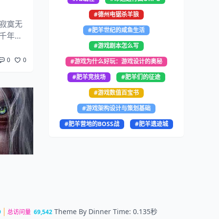
#德州电锯杀羊狼
寂寞无
#肥羊世纪的咸鱼生活
千年的
#游戏剧本怎么写
字很多，
0
0
#游戏为什么好玩：游戏设计的奥秘
#肥羊竞技场
#肥羊们的征途
#游戏数值百宝书
#游戏架构设计与策划基础
#肥羊营地的BOSS战
#肥羊遗迹城
Theme By
Dinner
Time: 0.135秒
9
总访问量
69,542