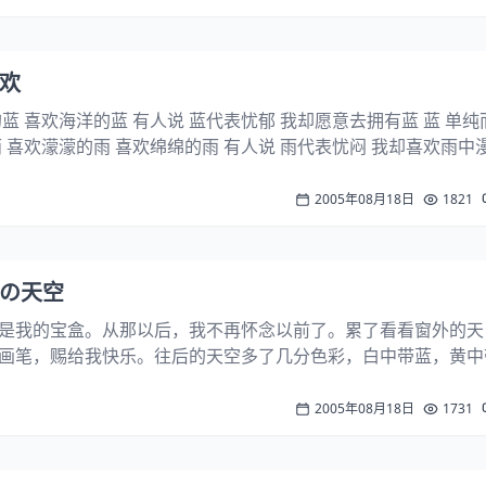
喜欢
蓝 喜欢海洋的蓝 有人说 蓝代表忧郁 我却愿意去拥有蓝 蓝 单纯
 喜欢濛濛的雨 喜欢绵绵的雨 有人说 雨代表忧闷 我却喜欢雨中漫
恼 可以扫除掉灵魂的阴影 在雨中 能真正体会心灵被洗刷一尽的
2005年08月18日
1821
回忆の天空
是我的宝盒。­从那以后，我不再怀念以前了。累了看看窗外的天
画笔，赐给我快乐。往后的天空多了几分色彩，白中带蓝，黄中
快乐起来了。­把回忆留给天空保存，这是我的选择！­无论晴天还
，这么单纯，不为任何风霜雨雪所撼动...
2005年08月18日
1731