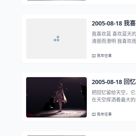
2005-08-18 我
我喜欢蓝 喜欢蓝天的
清丽而澄明 我喜欢雨
可以洗刷掉心灵的烦
陈年往事
2005-08-18 
把回忆留给天空，它
在天空挥洒着最大的
红。天空似乎也显得
天，她永远这么宁静
陈年往事