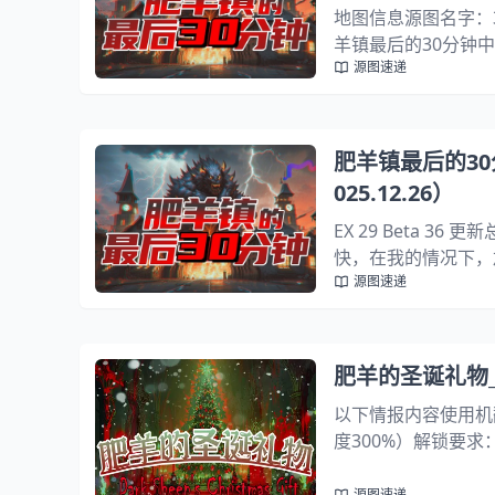
地图信息源图名字：30
羊镇最后的30分钟中文
源图速递
那这里还有一项新机
远古巫妖将获...
肥羊镇最后的30分钟
025.12.26）
EX 29 Beta
快，在我的情况下，
源图速递
包括那些影响每场比
率应大幅降低，大多数
肥羊的圣诞礼物_2
以下情报内容使用机
度300%）解锁要求
性：大多数敌人具备
OSS）特殊机制：游戏
源图速递