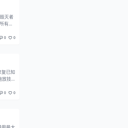
达毁灭者
，所有尼
大生命
0
0
新修复已知
施放技
增至6
0
0
新通用最大