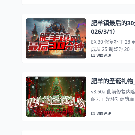
道冲击波。属于中等范围
肥羊镇最后的30分钟
026/3/1）
EX 30 修复补丁 
成从 25 调整为 2
源图速递
6 提升至 18EX 
肥羊的圣诞礼物_2
v3.60a 此前修
耐力」光环对建筑而
常生效的问题4. 修
道具的描述文本6. 「永
源图速递