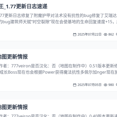
_1.77更新日志速递
 77更新日志修复了附魔护甲对法术没有抗性的bug修复了艾瑞
的bug建筑师天赋“时空裂隙”现在会使基地的生命回复速度+15
+15，一次训练出两个单位的概率提升：10% > 20%神射手最
2025年07月22日
862
兽地图更新情报
ry作者：777veiron是否汉化：否（地图在制作中）0.51版本更
长Boss现在也会根据Power获得魔法抗性多佩尔加nger现在
低新增一级强化，包括无视防御、溅射伤害和攻击速度。选择项
力...
2025年07月05日
980
兽地图更新情报
ry作者：777veiron是否汉化：否（地图在制作中）0.40版本更