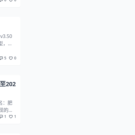
3.50
型，不
果。点
5
0
至202
文名：肥
发现的漏
1
1
移除功