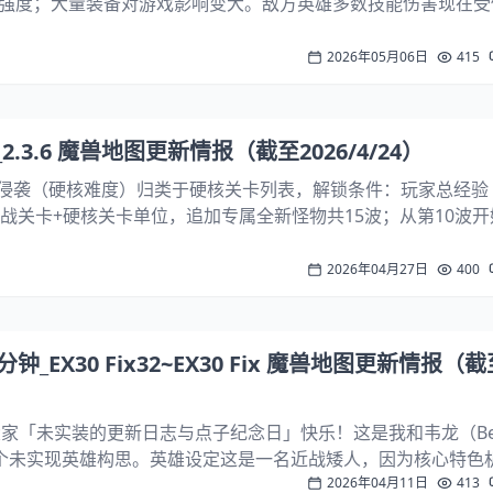
强度；大量装备对游戏影响变大。敌方英雄多数技能伤害现在受
%）。全英雄新增实力梯队分级：T1 / T2 / T3 / T3+梯队代表
..
2026年05月06日
415
.3.6 魔兽地图更新情报（截至2026/4/24）
关卡：侵袭（硬核难度）归类于硬核关卡列表，解锁条件：玩家总经验 8,
挑战关卡+硬核关卡单位，追加专属全新怪物共15波；从第10波
合敌军游戏阶段推进节奏，比普通侵袭模式提前1波开启[2] 全
.
2026年04月27日
400
_EX30 Fix32~EX30 Fix 魔兽地图更新情报（截
祝大家「未实装的更新日志与点子纪念日」快乐！这是我和韦龙（Ве
个未实现英雄构思。英雄设定这是一名近战矮人，因为核心特色
2026年04月11日
413
比较多元。主属性：智力技能构思Q近战攻击，向左右各 45° 分