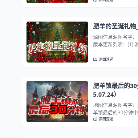
肥羊的圣诞礼物_2
源图信息源图名字：Unde
版本更新列表：[1]
受伤害变更效果和穿
燃具有施加...
源图速递
肥羊镇最后的30分
5.07.24）
地图信息源图名字：30
羊镇最后的30分钟中文
源图速递
洞。对部分功能与技
能，并...