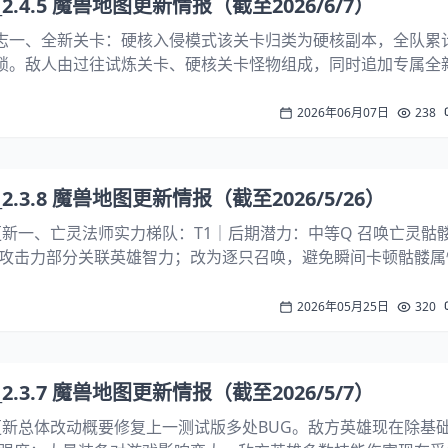
.4.5 魔兽地图更新情报（截至2026/6/7）
更新日志一、全新关卡：硬核入侵模式该关卡归类为硬核副本，全队累
解锁。敌人由过往试炼关卡、硬核关卡怪物组成，同时追加专属全
势，第10波起会出现搭配极其棘手的敌方军团组合。二、全新状
病（新伤害类状态）效果...
2026年06月07日
238
.3.8 魔兽地图更新情报（截至2026/5/26）
 测试版更新一、亡灵法师实力梯队：T1｜后期潜力：中等Q 召唤亡灵骷
攻击力部分关联英雄智力；改为逐只召唤，避免瞬间卡顿骷髅属
0) + 英雄最大生命值×10%攻击力：9(+3) + 智力×30%护甲：2(+
2026年05月25日
320
.3.7 魔兽地图更新情报（截至2026/5/7）
 测试版更新总体改动概要修复上一测试版多处BUG。敌方英雄现在除基