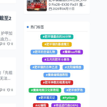
0 Fix28~EX30 Fix31 魔兽
2026年04月11日
地图更新情报（截至202
6/3/1）
（截至2
热门标签
：护甲加
#肥羊镇最后的30分钟
加成由力量
0
0
.
#肥羊镇的暴虐魔王
#肥羊的圣诞礼物
#魔兽lua作图
#五月的肥羊斗兽场
#肥羊镇的古神之战
#太阳编辑器
的「先祖
#魔兽编辑器教程
后无法正
#肥羊神教的暗黑地牢
的黄金」
0
0
#魔兽地图汉化新教程
#肥羊修罗场
#肥羊毁灭记
#Python
#AI编程
#命运进行曲ORPG