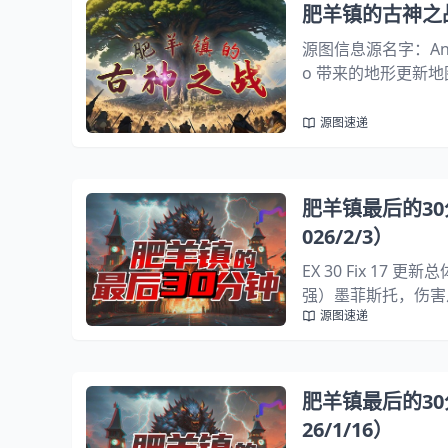
肥羊镇的古神之战_
源图信息源名字：Anoth
o 带来的地形更新地
传送给英雄地图优化新增
源图速递
肥羊镇最后的30分钟
026/2/3）
EX 30 Fix 17
强）墨菲斯托，伤害从 4
源图速递
鲁伊[Regen]再生光
肥羊镇最后的30分钟
26/1/16）