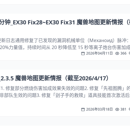
的 AOE 技能。...
_EX30 Fix28~EX30 Fix31 魔兽地图更新情报
28 更新日志通用修复了已发现的漏洞机械单位（Механоид）脉冲
0 + 20%力量值，持续时间从 20 秒降低至 15 秒等离子炮台伤害
2026年04月11日
366
30 修复补丁 29 更新日志通用修复了已发现的漏洞略微调整了击杀奖..
.3.5 魔兽地图更新情报（截至2026/4/17）
复内容1. 修复部分燃烧伤害加成效果失效的问题2. 修复「先祖图腾」
非部队生效的问题3. 修复「刽子手的救赎」道具技能首次激活
正「冬日泰加林」关卡商店区域的地形异常问题5. 修正「被诅咒
恒...
2026年03月18日
381