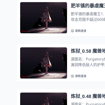
肥羊镇的暴虐魔王
肥羊镇的暴虐魔王1.
攻击范围不超过600
鲁布部队生命回复速度
值提高：585 &g...
源图速递
炼狱_0.58 魔
源图名：Purgato
漏洞降低敌人的护甲成
能更频繁，但伤害降
个。同时提高了生存能
源图速递
炼狱_0.48 魔
源图名：Purgato