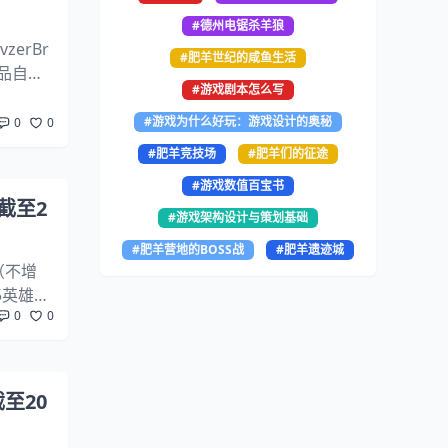
#德州电锯杀羊狼
zerBr
#肥羊世纪的咸鱼生活
利品自动
#游戏剧本怎么写
#游戏为什么好玩：游戏设计的奥秘
0
0
#肥羊竞技场
#肥羊们的征途
#游戏数值百宝书
（截至2
#游戏架构设计与策划基础
#肥羊营地的BOSS战
#肥羊遗迹城
0（不增
75英雄德
0
0
截至20