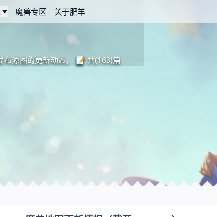
记
魔兽专区
关于肥羊
源图的更新动态。 📝 共(163)篇