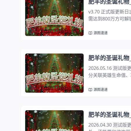
肥羊的圣诞礼物_2
v3.70 正式版
需达到800万方可
物。副本共15波攻
疫病 & 瘟疫1. 疫
源图速递
肥羊的圣诞礼物_2
2026.05.16
分关联英雄生命值、
式：生命值：125(+5
变）存续...
源图速递
肥羊的圣诞礼物_2
2026.04.30