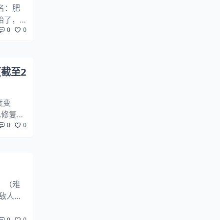
文名：肥
开始了，
0
0
方案。
（截至2
度变
已修复。
0
0
崩溃几
」（难
场敌人特
本关卡B
0
0