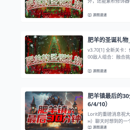
外，还能累积修饰器
强度加成（效率仅 33
度；越后期英雄梯队越.
源图速递
肥羊的圣诞礼物_2
v3.70[1] 全新
00敌人组合：融合
新非常规、高强度混
态：疫病（Болезн..
源图速递
肥羊镇最后的30分钟
6/4/10）
Lorit的重磅消息
н）聊天时想到的一
源图速递
他的技能组会设计得