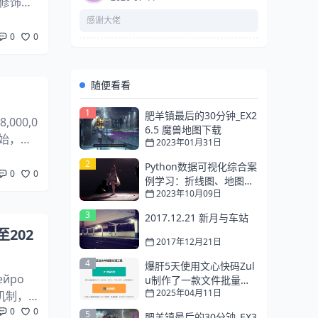
修饰器
通关强
感谢大佬
0
0
随便看看
1
肥羊镇最后的30分钟_EX2
000,0
6.5 魔兽地图下载
开始，刷
2023年01月31日
新负面状
2
Python数据可视化综合案
0
0
例学习：折线图、地图可
2023年10月09日
视化、动态柱状图
3
2017.12.21 新月与车站
至202
2017年12月21日
4
爆肝5天使用文心快码Zul
йро
u制作了一款文件批量处
2025年04月11日
理应用
机制，
0
0
裂出两
5
肥羊镇最后的30分钟_EX3