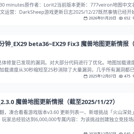
 minutes原作者：Lorit2当前版本更新：777veiron地图中
运营：DarkSheep游戏更新日志2025/12/27既然事情已经
2026年01月20日
652
制。忍者将获得特殊专精，凭借这些专精，英雄将拥有4种构建
_EX29 beta36~EX29 Fix3 魔兽地图更新情报
 36 更新总体修复已发现的漏洞。对大部分代码进行了优化。地图加载速
加载速度从30秒缩短至25秒消除了大量漏洞，几乎所有漏洞都
2025年12月07日
475
赛的严重漏洞。例如，在第2波结束及之后地狱场景中的卡顿和
套装、英雄、物品、...
.3.0 魔兽地图更新情报（截至2025/11/27）
翻，凑合着看游戏版本v3.60 更新列表一、新增挑战「火山深处
：玩家总经验达到6,000,000专属内容：为该挑战创建独立竞技
燃烧效果+燃烧抗性通关目标：摧毁竞技场另一端的灰烬祭坛（
第5阶段起，...
2025年12月07日
540