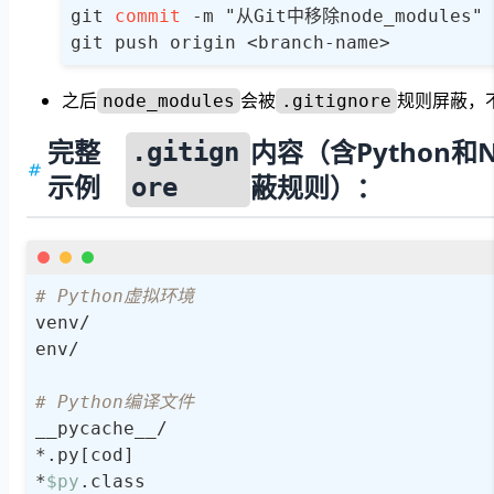
git 
commit
-
m "从Git中移除node_modules"

git push origin 
<
branch
-
name
>
之后
会被
规则屏蔽，
node_modules
.gitignore
完整
内容（含Python和No
.gitign
示例
蔽规则）：
ore
# Python虚拟环境
venv/

env/

# Python编译文件
__pycache__/

*.py[cod]

*
$py
.class
