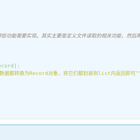
哪些功能需要实现。其实主要是定义文件读取的相关功能，然后
ecord]:
据都转换为Record对象，将它们都封装到list内返回即可"
   
# 定义成员变量记录文件的路径