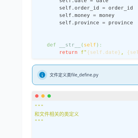
        self.date = date         
        self.order_id = order_id 
        self.money = money       
        self.province = province 
def
__str__
(
self
):
return
f"
{self.date}
, 
{se
文件定义类file_define.py
"""

和文件相关的类定义

"""