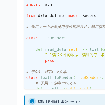
import
 json

from
 data_define 
import
 Record

# 先定义一个抽象类用来做顶层设计，确定有
class
FileReader
:
def
read_data
(
self
) -> 
list
[R
"""读取文件的数据，读到的每一条数
pass
# 子类1：读取csv文本
class
TextFileReader
(
FileReader
):
# 子类1：读取csv文本
def
__init__
(
self, path
):
        self.path = path         
数据计算和绘制图表main.py