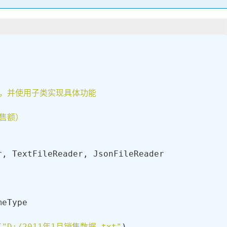
ecord]:
encoding=
"UTF-8"
)

= []



   
# 消除读取到的每一行数据中的\n
t(
","
)

，并使用子类实现具体功能

list[
0
], data_list[
1
], 
int
(data_list[
2
]), dat
ord)

售额）

eType

   
# 定义成员变量记录文件的路径
(
"D:/2011年1月销售数据.txt"
)
