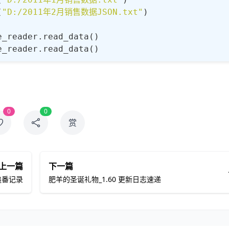
(
"D:/2011年2月销售数据JSON.txt"
)

ecord]:
encoding=
"UTF-8"
)

_reader.read_data()

= []



+ feb_data

(line)

dict[
"date"
], data_dict[
"order_id"
], 
int
(data
ord)

2": 300, "2011-01-03": 650}
0
0
赏
ys():

老记录做累加即可
上一篇
下一篇
record.money

追番记录
肥羊的圣诞礼物_1.60 更新日志速递
ader(
"D:/2011年1月销售数据.txt"
)

ecord.money

ader(
"D:/2011年2月销售数据JSON.txt"
)

data()

data()
