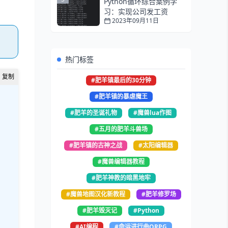
Python循环综合案例学
习：实现公司发工资
2023年09月11日
热门标签
#肥羊镇最后的30分钟
#肥羊镇的暴虐魔王
#肥羊的圣诞礼物
#魔兽lua作图
#五月的肥羊斗兽场
#肥羊镇的古神之战
#太阳编辑器
#魔兽编辑器教程
#肥羊神教的暗黑地牢
#魔兽地图汉化新教程
#肥羊修罗场
#肥羊毁灭记
#Python
#AI编程
#命运进行曲ORPG