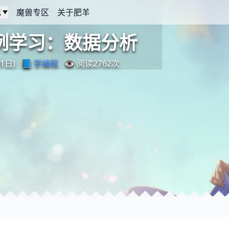
记
魔兽专区
关于肥羊
案例学习：数据分析
1日)
📘
学编程
👁️ 阅读
2762
次