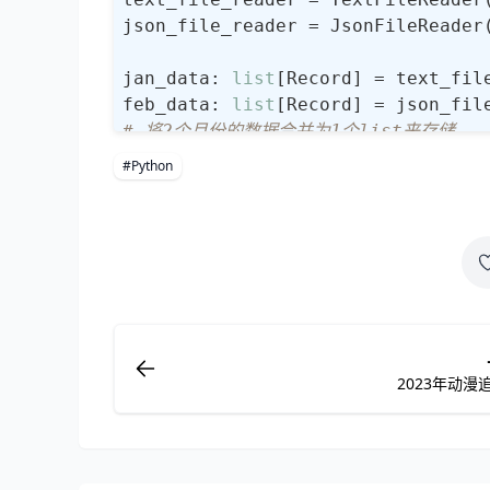
json_file_reader = JsonFileReader
def
read_data
(
self
) -> 
list
[R
        f = 
open
(self.path, 
"r"
, 
jan_data: 
list
[Record] = text_file
feb_data: 
list
        record_list: 
list
[Record] 
# 将2个月份的数据合并为1个list来存储
for
 line 
in
 f.readlines():
all_data: 
list
[Record] = jan_data 
#Python
            data_dict = json.loads
            record = Record(data_
# 开始进行数据计算
            record_list.append(rec
# {"2011-01-01": 1534, "2011-01-0
        f.close()

for
 record 
in
 all_data:

return
 record_list

if
 record.date 
in
 data_dict.ke
# 当前日期已经有记录了，所以和
        data_dict[record.date] += 
if
 __name__ == 
'__main__'
:

2023年动漫
else
:

    text_file_reader = TextFileRe
        data_dict[record.date] = r
    json_file_reader = JsonFileRe
    list1 = text_file_reader.read_
# 可视化图表开发
    list2 = json_file_reader.read_