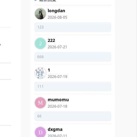
longdan
2026-08-05
123
222
。
2026-07-21
666
1
2026-07-19
111
mumomu
2026-07-18
66
dxgma
2026-07-11