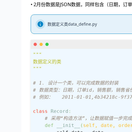
• 2月份数据是JSON数据，同样包含（日期，订
数据定义类data_define.py
"""

数据定义的类

"""
# 1. 设计一个类，可以完成数据的封装
# 数据类型：日期，订单id，销售额，销售省
# 例如：   2011-01-01,4b34218c-9f3
class
Record
:
# 采用“构造方法”，让数据赋值一步完成
def
__init__
(
self, date, orde