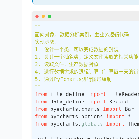
# 复写（实现抽象方法）父类的方法
def
read_data
(
self
) -> 
list
[R
        f = 
open
(self.path, 
"r"
, 
"""

        record_list: 
list
[Record] 
面向对象，数据分析案例，主业务逻辑代码

for
 line 
in
 f.readlines():
实现步骤：

            line = line.strip()  
1. 设计一个类，可以完成数据的封装

            data_list = line.spli
2. 设计一个抽象类，定义文件读取的相关功能
            record = Record(data_
3. 读取文件，生产数据对象

            record_list.append(rec
4. 进行数据需求的逻辑计算（计算每一天的销
5. 通过PyEcharts进行图形绘制

        f.close()

"""
return
 record_list

from
 file_define 
import
from
 data_define 
import
class
JsonFileReader
(
FileReader
):
from
 pyecharts.charts 
import
from
 pyecharts.options 
import
def
__init__
(
self, path
):
from
 pyecharts.
globals
import
 Them
        self.path = path         
text_file_reader = TextFileReader