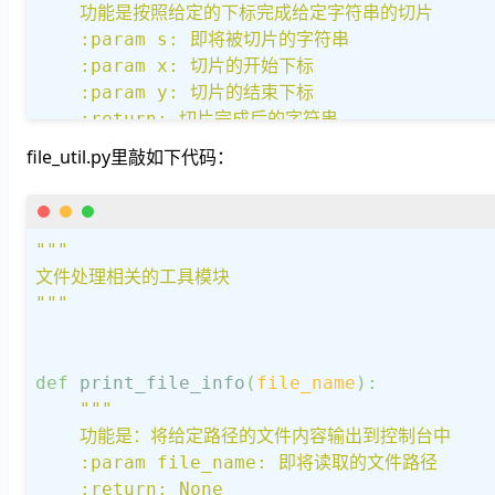
    功能是按照给定的下标完成给定字符串的切片

    :param s: 即将被切片的字符串

    :param x: 切片的开始下标

    :param y: 切片的结束下标

    :return: 切片完成后的字符串

    """
file_util.py里敲如下代码：
return
 s[x:y]

"""

if
 __name__ == 
'__main__'
:

文件处理相关的工具模块

print
(str_reverse(
"黑马程序员"
))

"""
print
(substr(
"黑马程序员"
, 
1
, 
3
))
def
print_file_info
(
file_name
):
"""

    功能是：将给定路径的文件内容输出到控制台中

    :param file_name: 即将读取的文件路径

    :return: None
