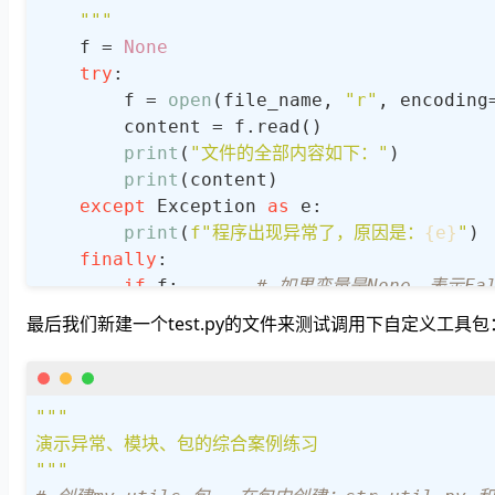
    """
    f = 
None
try
:

        f = 
open
(file_name, 
"r"
, encoding
        content = f.read()

print
(
"文件的全部内容如下："
)

print
(content)

except
 Exception 
as
 e:

print
(
f"程序出现异常了，原因是：
{e}
"
)

finally
:

if
 f:       
# 如果变量是None，表示Fa
            f.close()

最后我们新建一个test.py的文件来测试调用下自定义工具包
def
append_to_file
(
file_name, data
):
"""

"""

演示异常、模块、包的综合案例练习

    功能：将指定的数据追加到指定的文件中

"""
    :param file_name: 指定的文件的路径
