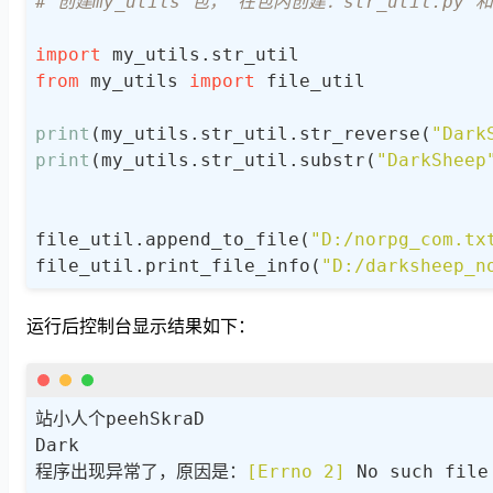
# 创建my_utils 包， 在包内创建：str_util.py 
    :param data: 指定的数据

    :return: None

import
    """
from
 my_utils 
import
 file_util

    f = 
open
(file_name, 
"a"
, encoding=
"UT
    f.write(data)

print
(my_utils.str_util.str_reverse(
"Dar
    f.write(
"\n"
)

print
(my_utils.str_util.substr(
"DarkSheep
    f.close()

file_util.append_to_file(
"D:/norpg_com.tx
if
 __name__ == 
'__main__'
:

file_util.print_file_info(
"D:/darksheep_n
    print_file_info(
"D:/bill.txtxxx"
)

    append_to_file(
"D:/test_append.txt"
, 
运行后控制台显示结果如下：
站小人个peehSkraD

Dark

程序出现异常了，原因是：
[Errno 2]
 No such file