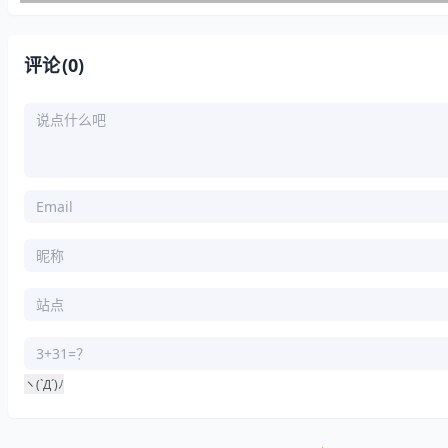
评论
(0)
ヽ(`Д´)ﾉ