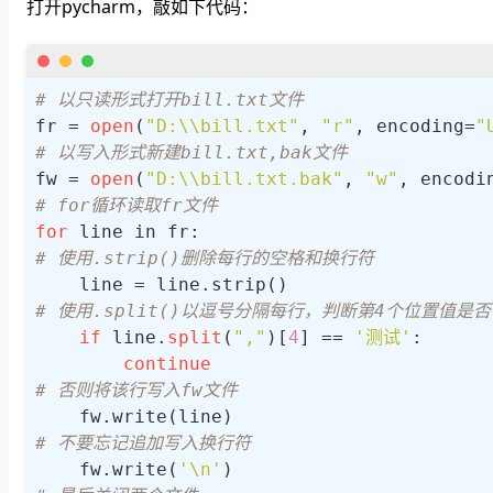
打开pycharm，敲如下代码：
# 以只读形式打开bill.txt文件
fr = 
open
(
"D:\\bill.txt"
, 
"r"
, encoding=
"
# 以写入形式新建bill.txt,bak文件
fw = 
open
(
"D:\\bill.txt.bak"
, 
"w"
, encodi
# for循环读取fr文件
for
# 使用.strip()删除每行的空格和换行符
# 使用.split()以逗号分隔每行，判断第4个位置值是否
if
 line.
split
(
","
)[
4
] == 
'测试'
:

continue
# 否则将该行写入fw文件
# 不要忘记追加写入换行符
    fw.write(
'\n'