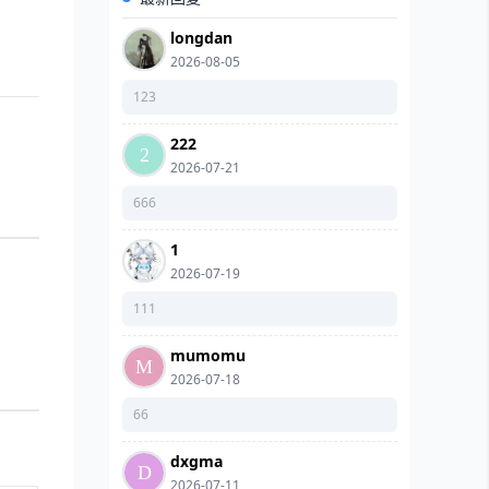
longdan
2026-08-05
123
222
2026-07-21
666
1
2026-07-19
111
mumomu
2026-07-18
66
dxgma
2026-07-11