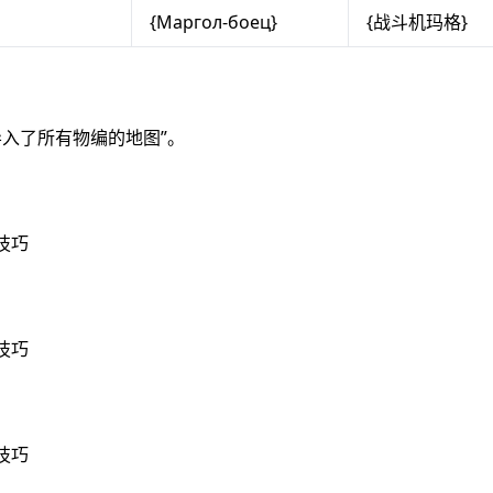
{Маргол-боец}
{战斗机玛格}
“导入了所有物编的地图”。