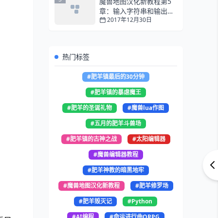
魔兽地图汉化新教程第5
章：输入字符串和输出设
2017年12月30日
置
热门标签
#肥羊镇最后的30分钟
#肥羊镇的暴虐魔王
#肥羊的圣诞礼物
#魔兽lua作图
#五月的肥羊斗兽场
#肥羊镇的古神之战
#太阳编辑器
#魔兽编辑器教程
#肥羊神教的暗黑地牢
#魔兽地图汉化新教程
#肥羊修罗场
#肥羊毁灭记
#Python
#AI编程
#命运进行曲ORPG