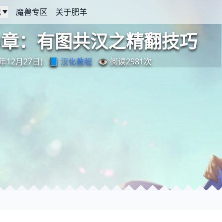
记
魔兽专区
关于肥羊
0章：有图共汉之精翻技巧
年12月27日)
📘
汉化教程
👁️ 阅读
2981
次