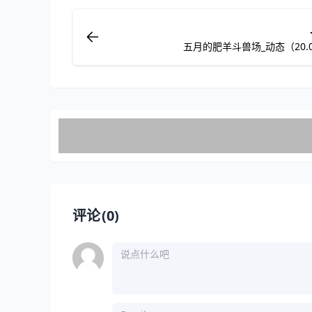
五月的肥羊斗兽场_动态（20.0
评论
(0)